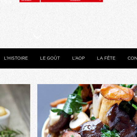
L’HISTOIRE
LE GOÛT
L’AOP
LA FÊTE
CON