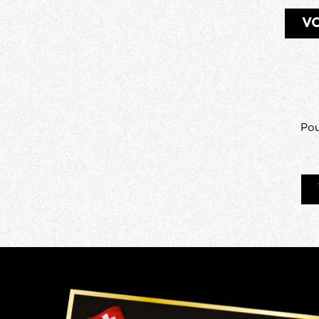
VO
Pou