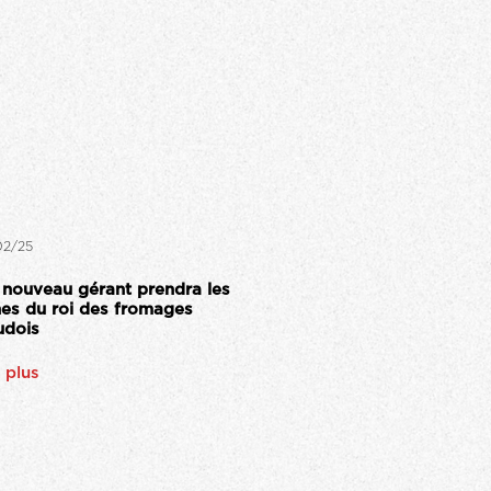
02/25
 nouveau gérant prendra les
nes du roi des fromages
udois
e plus