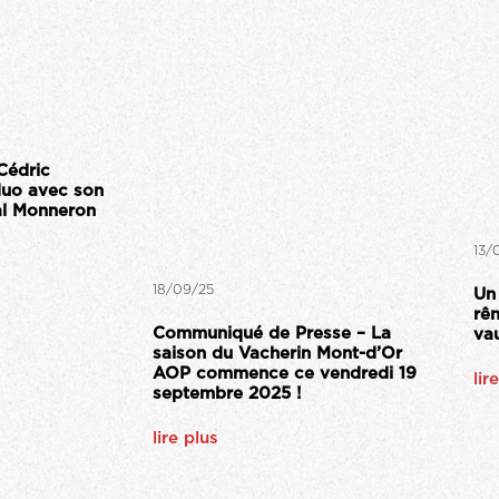
Cédric
duo avec son
al Monneron
13/
18/09/25
Un
rê
Communiqué de Presse – La
va
saison du Vacherin Mont-d’Or
AOP commence ce vendredi 19
lir
septembre 2025 !
lire plus