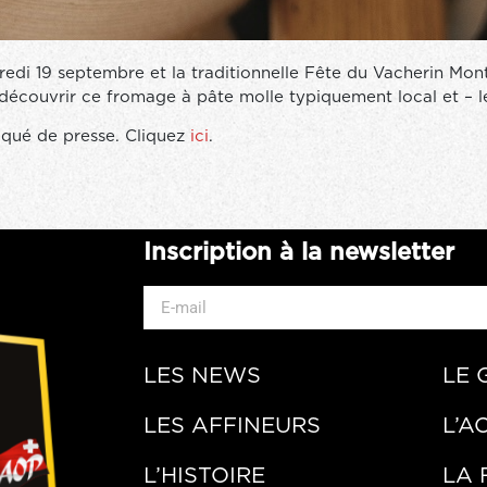
i 19 septembre et la traditionnelle Fête du Vacherin Mont
écouvrir ce fromage à pâte molle typiquement local et – le
iqué de presse. Cliquez
ici
.
Inscription à la newsletter
LES NEWS
LE 
LES AFFINEURS
L’A
L’HISTOIRE
LA 