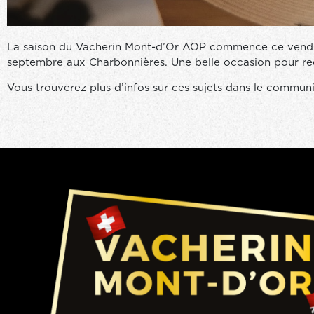
La saison du Vacherin Mont-d’Or AOP commence ce vendred
septembre aux Charbonnières. Une belle occasion pour red
Vous trouverez plus d’infos sur ces sujets dans le commun