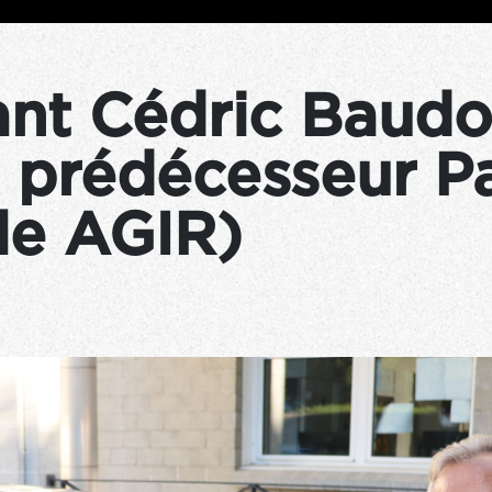
nt Cédric Baudoi
 prédécesseur P
le AGIR)